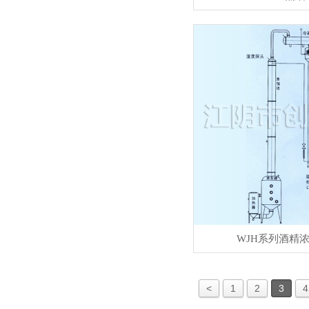
WJH系列酒精
<
1
2
3
4